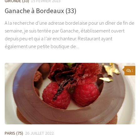
GIRONDE (33)
15 FÉVRIER 2023
Ganache à Bordeaux (33)
A la recherche d’une adresse bordelaise pour un dîner de fin de
semaine, je suis tentée par Ganache, établissement ouvert
depuis peu et qui a l’air enchanteur. Restaurant ayant
également une petite boutique de...
1
PARIS (75)
26 JUILLET 2022