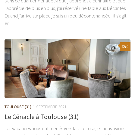
Dans ce quartier Mériadeck que j’apprends à connaître et que
j’apprécie de plus en plus, j’ai réservé une table aux Décantés.
Quand j’arrive sur place je suis un peu décontenancée : il s’agit
en...
0
TOULOUSE (31)
1 SEPTEMBRE 2021
Le Cénacle à Toulouse (31)
Les vacances nous ont menés vers la ville rose, et nous avions