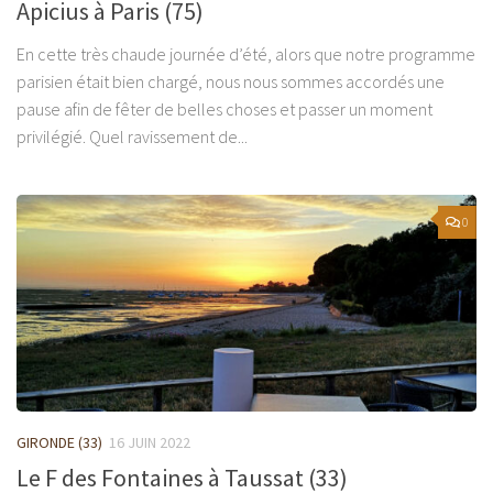
Apicius à Paris (75)
En cette très chaude journée d’été, alors que notre programme
parisien était bien chargé, nous nous sommes accordés une
pause afin de fêter de belles choses et passer un moment
privilégié. Quel ravissement de...
0
GIRONDE (33)
16 JUIN 2022
Le F des Fontaines à Taussat (33)