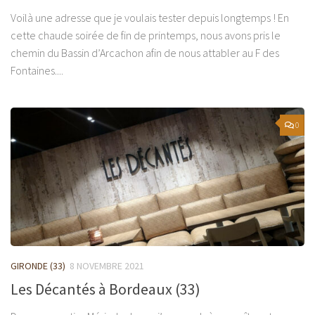
Voilà une adresse que je voulais tester depuis longtemps ! En
cette chaude soirée de fin de printemps, nous avons pris le
chemin du Bassin d’Arcachon afin de nous attabler au F des
Fontaines....
0
GIRONDE (33)
8 NOVEMBRE 2021
Les Décantés à Bordeaux (33)