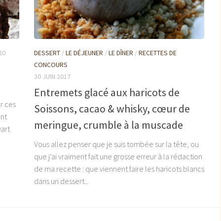
20
DESSERT
/
LE DÉJEUNER
/
LE DÎNER
/
RECETTES DE
CONCOURS
30 JUIN 2017
Entremets glacé aux haricots de
er ces
Soissons, cacao & whisky, cœur de
ent
meringue, crumble à la muscade
wart
Vous allez penser que je suis tombée sur la tête, ou
que j’ai vraiment fait une grosse erreur à la rédaction
de ma recette : que viennent faire les haricots blancs
dans un dessert...