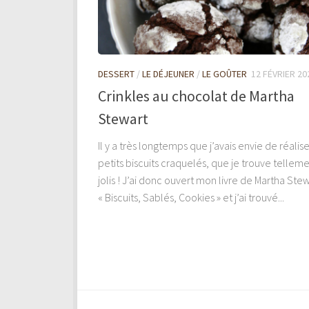
DESSERT
/
LE DÉJEUNER
/
LE GOÛTER
12 FÉVRIER 20
Crinkles au chocolat de Martha
Stewart
Il y a très longtemps que j’avais envie de réalis
petits biscuits craquelés, que je trouve tellem
jolis ! J’ai donc ouvert mon livre de Martha Ste
« Biscuits, Sablés, Cookies » et j’ai trouvé...