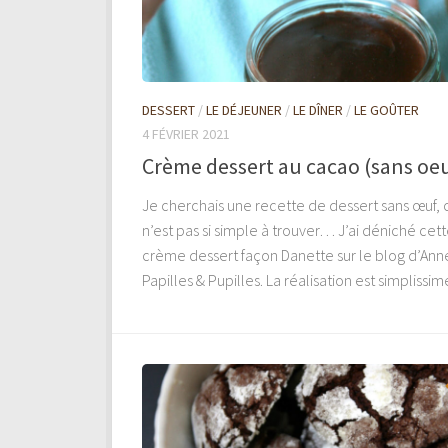
DESSERT
/
LE DÉJEUNER
/
LE DÎNER
/
LE GOÛTER
4 FÉVRIER 2021
Crème dessert au cacao (sans oe
Je cherchais une recette de dessert sans œuf, 
n’est pas si simple à trouver… J’ai déniché cet
crème dessert façon Danette sur le blog d’Ann
Papilles & Pupilles. La réalisation est simplissime