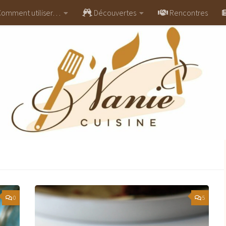
omment utiliser…
Découvertes
Rencontres
0
5