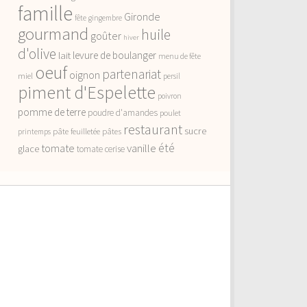
famille
Gironde
fête
gingembre
gourmand
huile
goûter
hiver
d'olive
lait
levure de boulanger
menu de fête
oeuf
partenariat
oignon
miel
persil
piment d'Espelette
poivron
pomme de terre
poudre d'amandes
poulet
restaurant
sucre
pâte feuilletée
pâtes
printemps
vanille
été
tomate
glace
tomate cerise