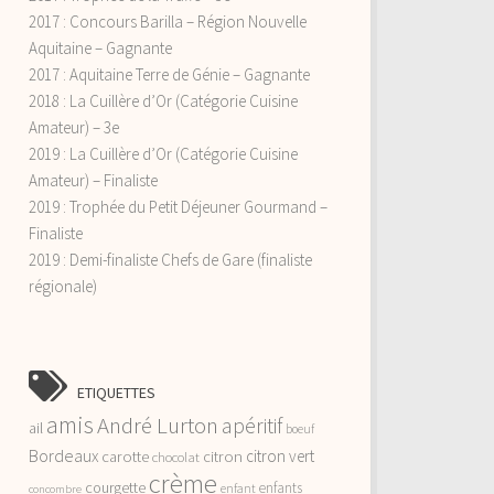
2017 : Concours Barilla – Région Nouvelle
Aquitaine – Gagnante
2017 : Aquitaine Terre de Génie – Gagnante
2018 : La Cuillère d’Or (Catégorie Cuisine
Amateur) – 3e
2019 : La Cuillère d’Or (Catégorie Cuisine
Amateur) – Finaliste
2019 : Trophée du Petit Déjeuner Gourmand –
Finaliste
2019 : Demi-finaliste Chefs de Gare (finaliste
régionale)
ETIQUETTES
amis
André Lurton
apéritif
ail
boeuf
Bordeaux
citron vert
carotte
citron
chocolat
crème
courgette
enfants
enfant
concombre