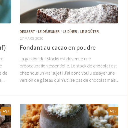
DESSERT
/
LE DÉJEUNER
/
LE DÎNER
/
LE GOÛTER
27 MARS 2020
uf)
Fondant au cacao en poudre
ce
La gestion des stocks est devenue une
te
préoccupation essentielle. Le stock de chocolat est
e de
chez nous un vrai sujet ! J’ai donc voulu essayer une
,...
version de gâteau qui n’utilise pas de chocolat mais...
4
2