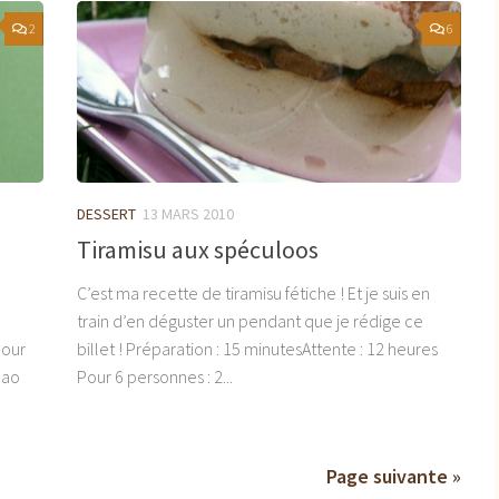
2
6
DESSERT
13 MARS 2010
Tiramisu aux spéculoos
C’est ma recette de tiramisu fétiche ! Et je suis en
train d’en déguster un pendant que je rédige ce
Pour
billet ! Préparation : 15 minutesAttente : 12 heures
cao
Pour 6 personnes : 2...
Page suivante »