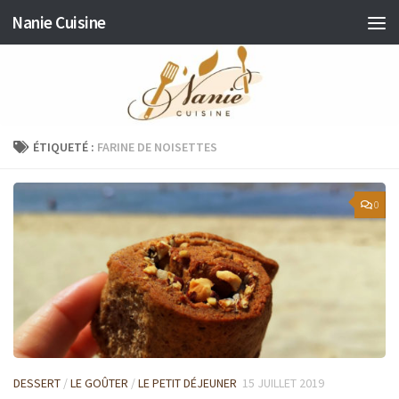
Nanie Cuisine
Skip to content
ÉTIQUETÉ :
FARINE DE NOISETTES
0
DESSERT
/
LE GOÛTER
/
LE PETIT DÉJEUNER
15 JUILLET 2019