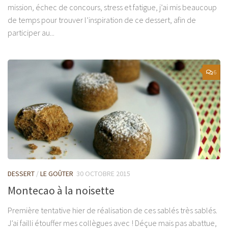
mission, échec de concours, stress et fatigue, j’ai mis beaucoup
de temps pour trouver l’inspiration de ce dessert, afin de
participer au...
6
DESSERT
/
LE GOÛTER
30 OCTOBRE 2015
Montecao à la noisette
Première tentative hier de réalisation de ces sablés très sablés.
J’ai failli étouffer mes collègues avec ! Déçue mais pas abattue,