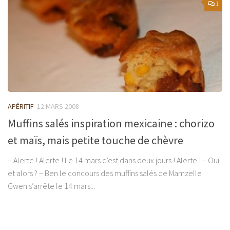
1
APÉRITIF
12 MARS 2008
Muffins salés inspiration mexicaine : chorizo
et maïs, mais petite touche de chèvre
– Alerte ! Alerte ! Le 14 mars c’est dans deux jours ! Alerte ! – Oui
et alors ? – Ben le concours des muffins salés de Mamzelle
Gwen s’arrête le 14 mars...