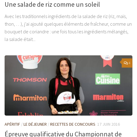
Une salade de riz comme un soleil
Avec les traditionnels ingrédients de la salade de riz (riz, maïs,
thon, …), j’ai ajouté quelques éléments de fraîcheur, comme un
bouquet de coriandre : une fois tous les ingrédients mélangés,
la salade était...
4
APÉRITIF
/
LE DÉJEUNER
/
RECETTES DE CONCOURS
17 JUIN 2016
Épreuve qualificative du Championnat de