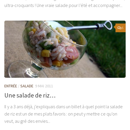
ultra-croquants ! Une vraie salade pour l’été et accompagner...
6
ENTRÉE
/
SALADE
9 MAI 2011
Une salade de riz…
Il y a 3 ans déjà, j’expliquais dans un billet à quel point la salade
de riz est un de mes plats favoris : on peut y mettre ce qu’on
veut, au gré des envies...