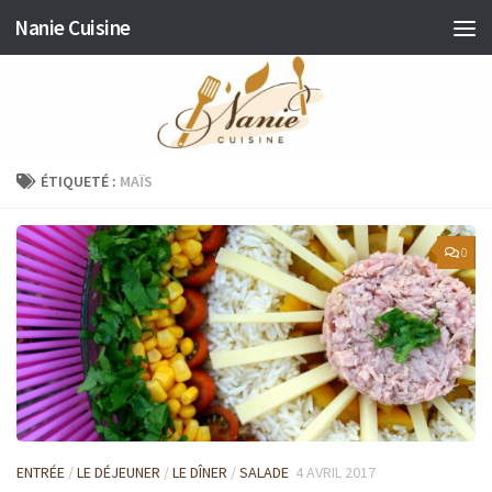
Nanie Cuisine
Skip to content
ÉTIQUETÉ :
MAÏS
0
ENTRÉE
/
LE DÉJEUNER
/
LE DÎNER
/
SALADE
4 AVRIL 2017