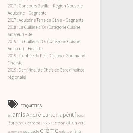
2017 : Concours Barilla – Région Nouvelle
Aquitaine – Gagnante
2017 : Aquitaine Terre de Génie – Gagnante
2018 : La Cuillère d’Or (Catégorie Cuisine
Amateur) – 3e
2019 : La Cuillère d’Or (Catégorie Cuisine
Amateur) – Finaliste
2019 : Trophée du Petit Déjeuner Gourmand –
Finaliste
2019 : Demi-finaliste Chefs de Gare (finaliste
régionale)
ETIQUETTES
amis
André Lurton
apéritif
ail
boeuf
Bordeaux
citron vert
carotte
citron
chocolat
crème
courgette
enfants
enfant
concombre