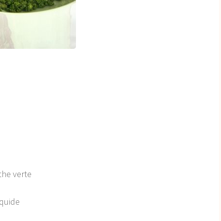
the verte
iquide