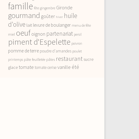
famille
Gironde
fête
gingembre
gourmand
huile
goûter
hiver
d'olive
lait
levure de boulanger
menu de fête
oeuf
partenariat
oignon
miel
persil
piment d'Espelette
poivron
pomme de terre
poudre d'amandes
poulet
restaurant
sucre
pâte feuilletée
pâtes
printemps
vanille
été
tomate
glace
tomate cerise