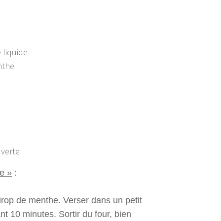
 liquide
nthe
 verte
e »
:
rop de menthe. Verser dans un petit
t 10 minutes. Sortir du four, bien