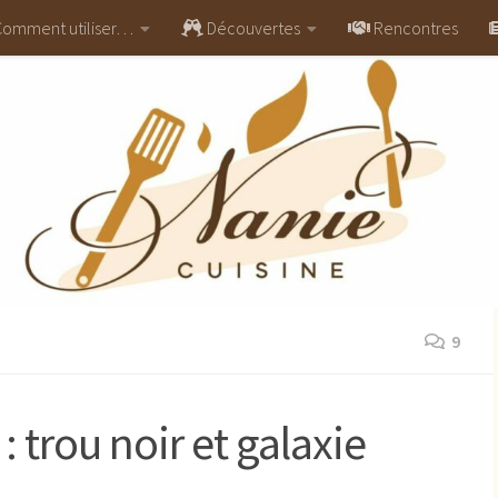
omment utiliser…
Découvertes
Rencontres
9
 trou noir et galaxie