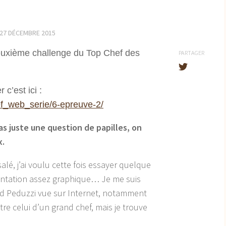
27 DÉCEMBRE 2015
deuxième challenge du Top Chef des
PARTAGER
 c’est ici :
ef_web_serie/6-epreuve-2/
pas juste une question de papilles, on
x.
salé, j’ai voulu cette fois essayer quelque
sentation assez graphique… Je me suis
vid Peduzzi vue sur Internet, notamment
tre celui d’un grand chef, mais je trouve