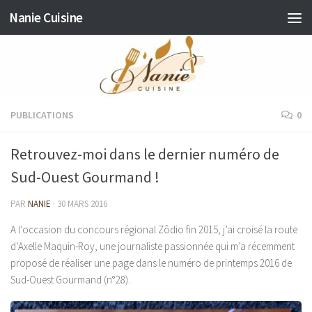
Nanie Cuisine
Skip to content
PUBLICATIONS
0
Retrouvez-moi dans le dernier numéro de
Sud-Ouest Gourmand !
PAR
NANIE
·
30 MARS 2016
A l’occasion du concours régional Zôdio fin 2015, j’ai croisé la route
d’Axelle Maquin-Roy, une journaliste passionnée qui m’a récemment
proposé de réaliser une page dans le numéro de printemps 2016 de
Sud-Ouest Gourmand (n°28).