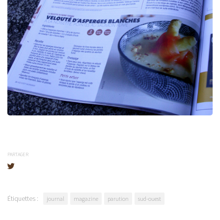
PARTAGER
Étiquettes :
journal
magazine
parution
sud-ouest