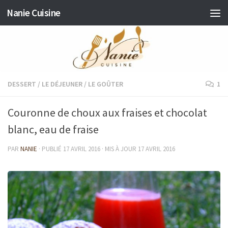
Nanie Cuisine
Skip to content
DESSERT
/
LE DÉJEUNER
/
LE GOÛTER
1
Couronne de choux aux fraises et chocolat
blanc, eau de fraise
PAR
NANIE
· PUBLIÉ
17 AVRIL 2016
· MIS À JOUR
17 AVRIL 2016