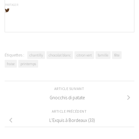
PARTAGER
Étiquettes :
chantilly
chocolat blanc
citron vert
famille
fête
fraise
printemps
ARTICLE SUIVANT
Gnocchis di patate
ARTICLE PRÉCÉDENT
L’Exquis à Bordeaux (33)