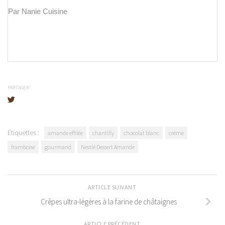
Par Nanie Cuisine
PARTAGER
Étiquettes :
amande effilée
chantilly
chocolat blanc
crème
framboise
gourmand
Nestlé Dessert Amande
ARTICLE SUIVANT
Crêpes ultra-légères à la farine de châtaignes
ARTICLE PRÉCÉDENT