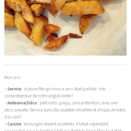
Mon avis :
–
Service
: la jeune fille qui nous a servi était parfaite : très
compréhensive de notre anglais limité !
–
Ambiance/Déco
: petit resto sympa, sans prétention, avec une
déco actuelle. Service dans des assiettes émaillées et chopes de bière,
à la cool !
–
Cuisine
: les burgers étaient excellents, il fallait cependant
s’accrocher pour le Dalston Chilli qui était très épicé. Mais tout était