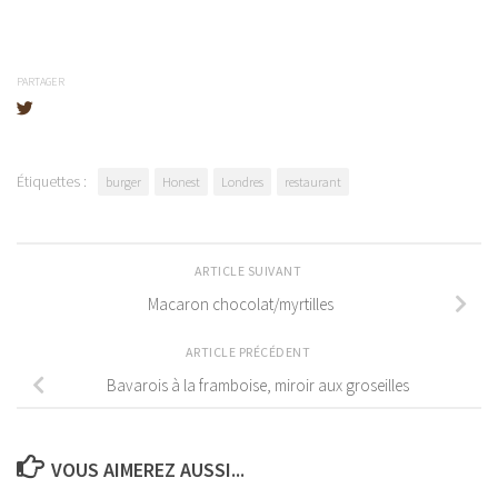
PARTAGER
Étiquettes :
burger
Honest
Londres
restaurant
ARTICLE SUIVANT
Macaron chocolat/myrtilles
ARTICLE PRÉCÉDENT
Bavarois à la framboise, miroir aux groseilles
VOUS AIMEREZ AUSSI...