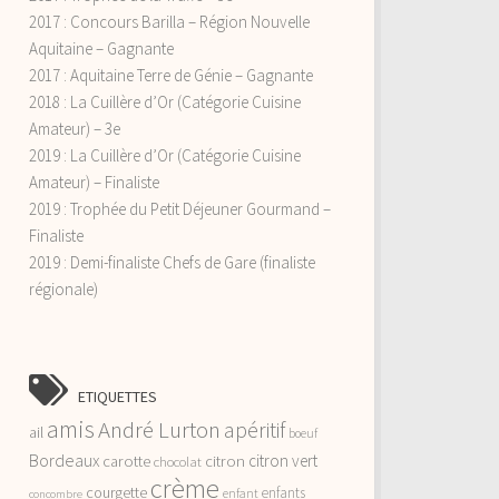
2017 : Concours Barilla – Région Nouvelle
Aquitaine – Gagnante
2017 : Aquitaine Terre de Génie – Gagnante
2018 : La Cuillère d’Or (Catégorie Cuisine
Amateur) – 3e
2019 : La Cuillère d’Or (Catégorie Cuisine
Amateur) – Finaliste
2019 : Trophée du Petit Déjeuner Gourmand –
Finaliste
2019 : Demi-finaliste Chefs de Gare (finaliste
régionale)
ETIQUETTES
amis
André Lurton
apéritif
ail
boeuf
Bordeaux
citron vert
carotte
citron
chocolat
crème
courgette
enfants
enfant
concombre