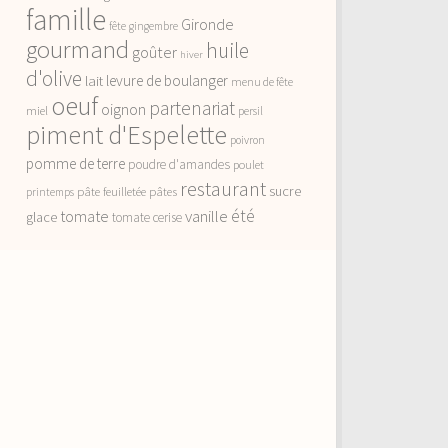
famille
Gironde
fête
gingembre
gourmand
huile
goûter
hiver
d'olive
lait
levure de boulanger
menu de fête
oeuf
partenariat
oignon
miel
persil
piment d'Espelette
poivron
pomme de terre
poudre d'amandes
poulet
restaurant
sucre
pâte feuilletée
pâtes
printemps
vanille
été
tomate
glace
tomate cerise