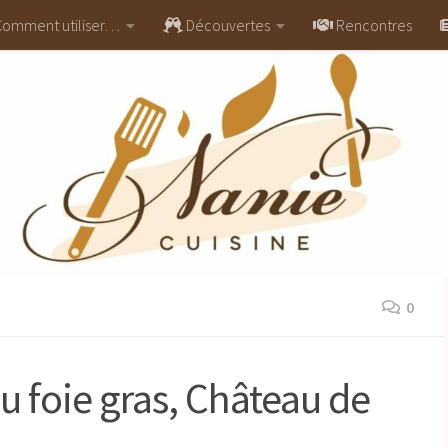
omment utiliser…
Découvertes
Rencontres
0
u foie gras, Château de