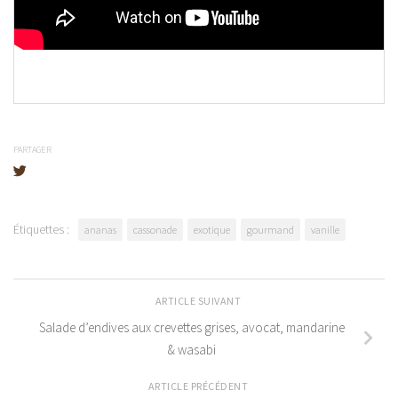
PARTAGER
Étiquettes :
ananas
cassonade
exotique
gourmand
vanille
ARTICLE SUIVANT
Salade d’endives aux crevettes grises, avocat, mandarine
& wasabi
ARTICLE PRÉCÉDENT