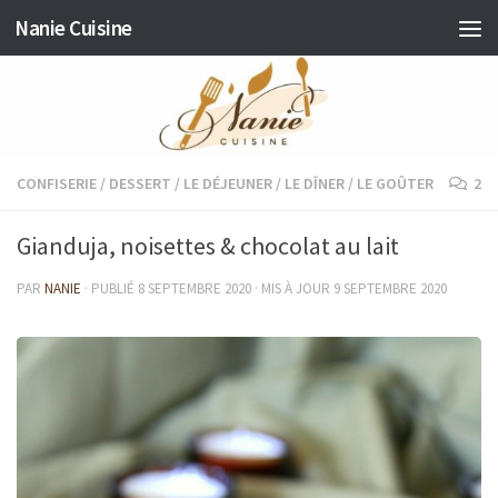
Nanie Cuisine
Skip to content
CONFISERIE
/
DESSERT
/
LE DÉJEUNER
/
LE DÎNER
/
LE GOÛTER
2
Gianduja, noisettes & chocolat au lait
PAR
NANIE
· PUBLIÉ
8 SEPTEMBRE 2020
· MIS À JOUR
9 SEPTEMBRE 2020