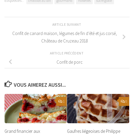
Étiquettes :
chocolat au lait
gourmand
noisettes
sucre glace
ARTICLE SUIVANT
Confit de canard maison, légumes de fin d’été et jus corsé,
Château de Cruzeau 2018
ARTICLE PRÉCÉDENT
Confit de porc
VOUS AIMEREZ AUSSI...
1
0
Grand financier aux
Gaufres liégeoises de Philippe