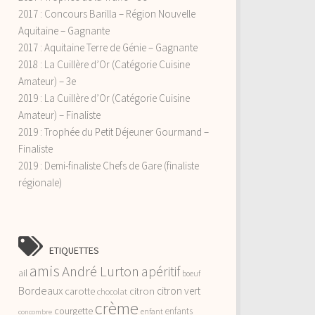
2017 : Concours Barilla – Région Nouvelle
Aquitaine – Gagnante
2017 : Aquitaine Terre de Génie – Gagnante
2018 : La Cuillère d’Or (Catégorie Cuisine
Amateur) – 3e
2019 : La Cuillère d’Or (Catégorie Cuisine
Amateur) – Finaliste
2019 : Trophée du Petit Déjeuner Gourmand –
Finaliste
2019 : Demi-finaliste Chefs de Gare (finaliste
régionale)
ETIQUETTES
amis
André Lurton
apéritif
ail
boeuf
Bordeaux
citron vert
carotte
citron
chocolat
crème
courgette
enfants
enfant
concombre