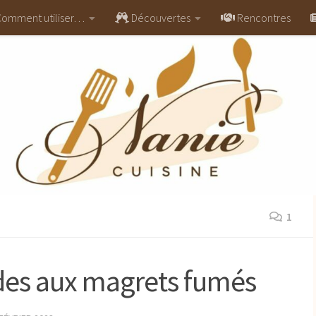
omment utiliser…
Découvertes
Rencontres
1
des aux magrets fumés