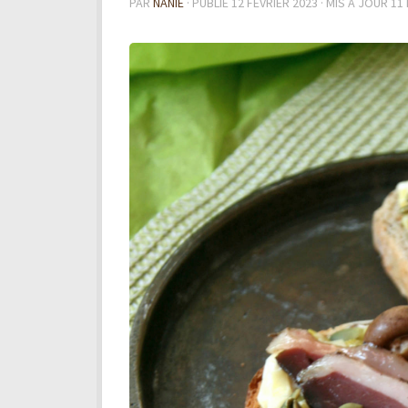
PAR
NANIE
· PUBLIÉ
12 FÉVRIER 2023
· MIS À JOUR
11 