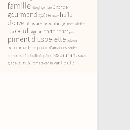
famille
Gironde
fête
gingembre
gourmand
huile
goûter
hiver
d'olive
lait
levure de boulanger
menu de fête
oeuf
partenariat
oignon
miel
persil
piment d'Espelette
poivron
pomme de terre
poudre d'amandes
poulet
restaurant
sucre
pâte feuilletée
pâtes
printemps
vanille
été
tomate
glace
tomate cerise